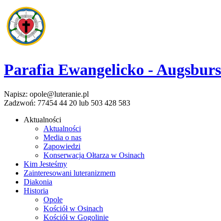
Parafia Ewangelicko - Augsbur
Napisz: opole@luteranie.pl
Zadzwoń: 77454 44 20 lub 503 428 583
Aktualności
Aktualności
Media o nas
Zapowiedzi
Konserwacja Ołtarza w Osinach
Kim Jesteśmy
Zainteresowani luteranizmem
Diakonia
Historia
Opole
Kościół w Osinach
Kościół w Gogolinie